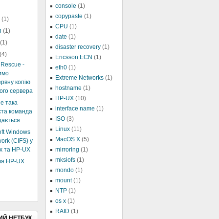
console
(1)
copypaste
(1)
я
(1)
CPU
(1)
я
(1)
date
(1)
я
(1)
disaster recovery
(1)
(4)
Ericsson ECN
(1)
Rescue -
eth0
(1)
имо
Extreme Networks
(1)
рвну копію
hostname
(1)
ого сервера
HP-UX
(10)
не така
interface name
(1)
ста команда
ISO
(3)
дається
Linux
(11)
oft Windows
MacOS X
(5)
ork (CIFS) у
x та HP-UX
mirroring
(1)
mksiofs
(1)
ля HP-UX
mondo
(1)
mount
(1)
NTP
(1)
os x
(1)
RAID
(1)
ИЙ НЕТБУК