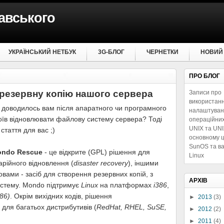
авського
УКРАЇНСЬКИЙ НЕТБУК
3G-БЛОГ
ЧЕРНЕТКИ
НОВИЙ
ПРО БЛОГ
резервну копію нашого сервера
Записи про
використанн
 доводилось вам після апаратного чи програмного
налаштуван
оїв відновлювати файлову систему сервера? Тоді
операційни
UNIX та UNIX
 стаття для вас ;)
основному 
SunOS та ва
ndo Rescue
- це відкрите (GPL) рішення для
Linux
арійного відновлення (
disaster recovery
), іншими
овами - засіб для створення резервних копій, з
АРХІВ
истему. Mondo підтримує
Linux
на платформах
i386
,
86)
. Окрім вихідних кодів, рішення
►
2013
(3)
 для багатьох дистрибутивів (
RedHat, RHEL, SuSE,
►
2012
(2)
►
2011
(4)