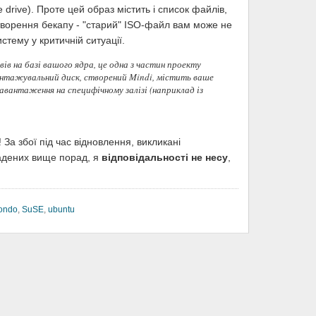
e drive). Проте цей образ містить і список файлів,
творення бекапу - "старий" ISO-файл вам може не
истему у критичній ситуації.
ів на базі вашого ядра, це одна з частин проекту
антажувальний диск, створений Mindi, містить ваше
 завантаження на специфічному залізі (наприклад із
За збої під час відновлення, викликані
адених вище порад, я
відповідальності не несу
,
ondo
,
SuSE
,
ubuntu