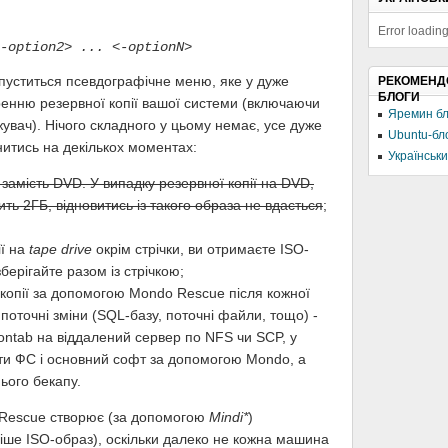
Error loading
-option2> ... <-optionN>
пуститься псевдографічне меню, яке у дуже
РЕКОМЕНД
БЛОГИ
ренню резервної копії вашої системи (включаючи
Яремин бл
жувач). Нічого складного у цьому немає, усе дуже
Ubuntu-бл
инитись на декількох моментах:
Українськи
 замість DVD. У випадку резервної копії на DVD,
ь 2ГБ, відновитись із такого образа не вдасться
;
ії на
tape drive
окрім стрічки, ви отримаєте ISO-
зберігайте разом із стрічкою;
копії за допомогою Mondo Rescue після кожної
 поточні зміни (SQL-базу, поточні файли, тощо) -
ontab на віддалений сервер по NFS чи SCP, у
ити ФС і основний софт за допомогою Mondo, а
нього бекапу.
Rescue створює (за допомогою
Mindi*
)
іше ISO-образ), оскільки далеко не кожна машина