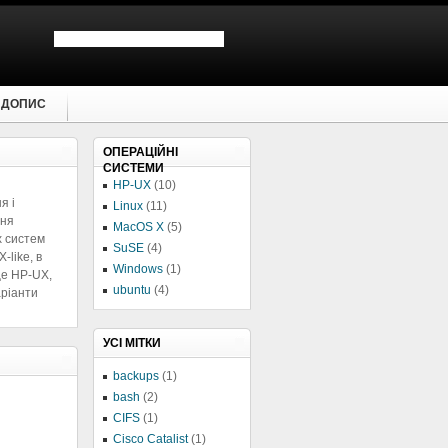
 ДОПИС
ОПЕРАЦІЙНІ
СИСТЕМИ
HP-UX
(10)
я і
Linux
(11)
ня
MacOS X
(5)
х систем
SuSE
(4)
-like, в
Windows
(1)
це HP-UX,
ubuntu
(4)
ріанти
УСІ МІТКИ
backups
(1)
bash
(2)
CIFS
(1)
Cisco Catalist
(1)