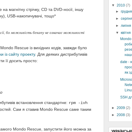
▼
2010
(7)
на магнітну стрічку, CD та DVD-носії, іншу
►
грудн
у), USB-накопичувачі, тощо*
►
серпн
►
липн
осії, бо можливість бекапу не означає можливості
▼
квітня
Mondo 
роб
Mondo Rescue із вихідних кодів, завжди було
резе
и із сайту проекту
. Для деяких дистрибутивів
наш
ти її досить просто:
date - 
про
як з
Micros
Netw
Linu
o
SSH д
ибутивів встановлення стандартне:
rpm -ivh
►
2009
(2)
остей. Сам я ставив Mondo Rescue саме таким
►
2008
(3)
самого Mondo Rescue, запустити його можна за
УКРАЇНСЬК