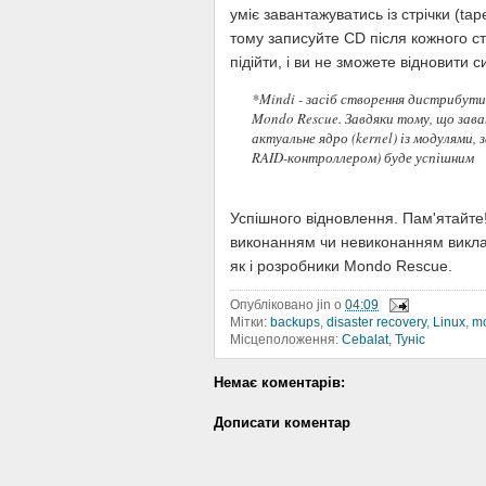
уміє завантажуватись із стрічки (tap
тому записуйте CD після кожного с
підійти, і ви не зможете відновити с
*Mindi - засіб створення дистрибутив
Mondo Rescue. Завдяки тому, що зав
актуальне ядро (kernel) із модулями,
RAID-контроллером) буде успішним
Успішного відновлення. Пам'ятайте! 
виконанням чи невиконанням викл
як і розробники Mondo Rescue.
Опубліковано
jin
о
04:09
Мітки:
backups
,
disaster recovery
,
Linux
,
m
Місцеположення:
Cebalat, Туніс
Немає коментарів:
Дописати коментар