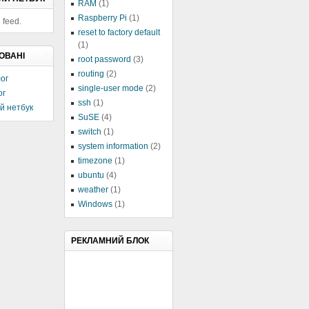
RAM
(1)
Raspberry Pi
(1)
 feed.
reset to factory default
(1)
ОВАНІ
root password
(3)
routing
(2)
ог
single-user mode
(2)
ог
ssh
(1)
й нетбук
SuSE
(4)
switch
(1)
system information
(2)
timezone
(1)
ubuntu
(4)
weather
(1)
Windows
(1)
РЕКЛАМНИЙ БЛОК