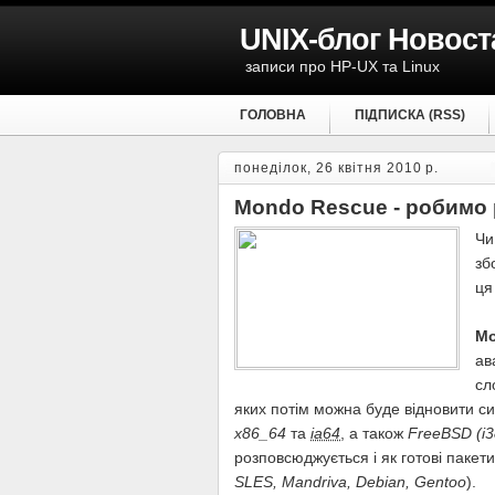
UNIX-блог Новост
записи про HP-UX та Linux
ГОЛОВНА
ПІДПИСКА (RSS)
понеділок, 26 квітня 2010 р.
Mondo Rescue - робимо 
Чи
зб
ця
Mo
ав
сл
яких потім можна буде відновити с
x86_64
та
ia64
, а також
FreeBSD (i3
розповсюджується і як готові пакети
SLES, Mandriva, Debian, Gentoo
).