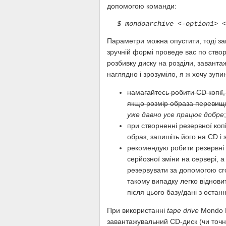
допомогою команди:
$ mondoarchive <-option1> <
Параметри можна опустити, тоді за
зручній формі проведе вас по ство
розбивку диску на розділи, заванта
наглядно і зрозуміло, я ж хочу зуп
намагайтесь робити CD копії,
якщо розмір образа перевищит
уже давно усе працює добре
;
при створненні резервної коп
образ, запишіть його на CD і 
рекомендую робити резервні 
серйозної зміни на сервері, а
резервувати за допомогою cr
такому випадку легко віднов
після цього базу/дані з остан
При використанні
tape drive
Mondo 
завантажувальний CD-диск (чи точн