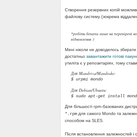
Створення резервних копій можливе 
файлову систему (зокрема віддален
*робіть бекапи лише на перевірені н
відновлення :(
Мені ніколи не доводилось збирати 
достатньо
завантажити готові пакунк
утиліта є у репозитаріях, тому стави
Для Mandriva/Mandrake:
$ urpmi mondo
Для Debian/Ubuntu:
$ sudo apt-get install mond
Для більшості rpm-базованих дистр
для самого Mondo та залежн
*.rpm
способом на SLES.
Після встановлення залежностей і 