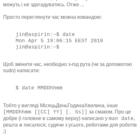
можуть і не здогадуватись. Отже ...
Просто переглянути час можна командою:
jin@aspirin:~$ date
Mon Apr 5 19:06:15 EEST 2010
jin@aspirin:~$
Щоб змінити час, необхідно з-під рута (чи за допомогою
sudo) написати:
$ date MMDDhhmm
Тобто у вигляді МісяцьДеньГодинаХвилина, інше
за смаком. Про це
[MMDDhhmm [[CC] YY] [. Ss]]
добре (і головне в самому верху) написано у
,
man date
решта ж писалося, судячи з усього, роботами для роботів
;)