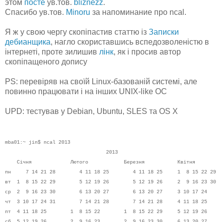
этом
посте
ув.тов.
bliznezz
.
Спасибо ув.тов.
Minoru
за напоминание про ncal.
Я ж у свою чергу скопіпастив статтю із
Записки
дебианщика
, нагло скориставшись вспедозволеністю в
інтернеті, проте зилишив
лінк
, як і просив автор
скопіпащеного допису
PS: перевіряв на своїй Linux-базованій системі, але
повинно працювати і на інших UNIX-like ОС
UPD: тестував у Debian, Ubuntu, SLES та OS X
mba01:~ jin$ ncal 2013
2013
Січня Лютого Березня Квітня
пн 7 14 21 28 4 11 18 25 4 11 18 25 1 8 15 22 29
вт 1 8 15 22 29 5 12 19 26 5 12 19 26 2 9 16 23 30
ср 2 9 16 23 30 6 13 20 27 6 13 20 27 3 10 17 24
чт 3 10 17 24 31 7 14 21 28 7 14 21 28 4 11 18 25
пт 4 11 18 25 1 8 15 22 1 8 15 22 29 5 12 19 26
сб 5 12 19 26 2 9 16 23 2 9 16 23 30 6 13 20 27