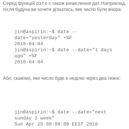
Серед функцій
є також вичислення дат. Наприклад,
date
після будуна ви хочете дізнатись, яке число було вчора:
jin@aspirin:~$ date --
date="yesterday" +%F
2010-04-04
jin@aspirin:~$ date --date="1 days
ago" +%F
2010-04-04
Або, скажімо, яке число буде в неділю через два тижні:
jin@aspirin:~$ date --date="next
sunday 2 week"
Sun Apr 25 00:00:00 EEST 2010