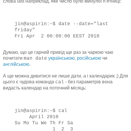
слова last наприклад, яке число було минулої п'ятниці:
jin@aspirin:~$ date --date="last
friday"
Fri Apr 2 00:00:00 EEST 2010
Думаю, що це гарний привід ще раз за чаркою чаю
почитати
українською
,
російською
чи
man date
англійською
.
А ще можна дивитися не лише дати, а і календарик ;) Для
цього є чудова команда
- без параметрів вона
cal
видасть календар на поточний місяць:
jin@aspirin:~$ cal
April 2010
Su Mo Tu We Th Fr Sa
1 2 3