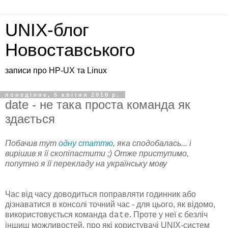
UNIX-блог
Новоставського
записи про HP-UX та Linux
понеділок, 5 квітня 2010 р.
date - не така проста команда як
здається
Побачив тут
одну статтю
, яка сподобалась... і
вирішив я її скопіпастити ;) Отже приступимо,
попутно я її перекладу на українську мову
Час від часу доводиться поправляти годинник або
дізнаватися в консолі точний час - для цього, як відомо,
використовується команда
. Проте у неї є безліч
date
іншиш можливостей, про які користувачі UNIX-систем