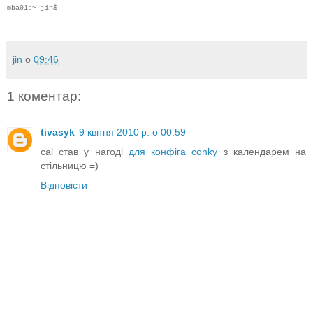
mba01:~ jin$
jin
о
09:46
1 коментар:
tivasyk
9 квітня 2010 р. о 00:59
cal став у нагоді
для конфіга conky
з календарем на
стільницю =)
Відповісти